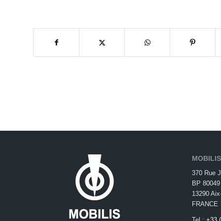
MOBILI
370 Rue J
BP 80049
13290 Aix
FRANCE
Tel :
+33 