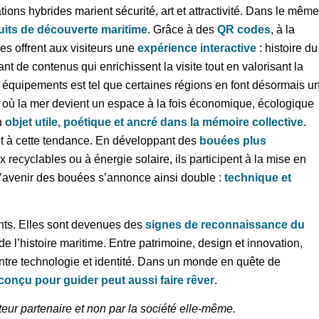
ations hybrides marient sécurité, art et attractivité. Dans le même
uits de découverte maritime
. Grâce à des
QR codes
, à la
lles offrent aux visiteurs une
expérience interactive
: histoire du
t de contenus qui enrichissent la visite tout en valorisant la
s équipements est tel que certaines régions en font désormais u
e où la mer devient un espace à la fois économique, écologique
un
objet utile, poétique et ancré dans la mémoire collective
.
t à cette tendance. En développant des
bouées plus
recyclables ou à énergie solaire, ils participent à la mise en
 L’avenir des bouées s’annonce ainsi double :
technique et
ants. Elles sont devenues des
signes de reconnaissance du
de l’histoire maritime. Entre patrimoine, design et innovation,
 entre technologie et identité. Dans un monde en quête de
onçu pour guider peut aussi faire rêver
.
uteur partenaire et non par la société elle-même.