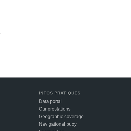
INFOS PRATIQUES
Data portal
Our prestations
Geographic coverage
Navigational buoy