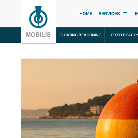
HOME
SERVICES
I
FLOATING BEACONING
FIXED BEACO