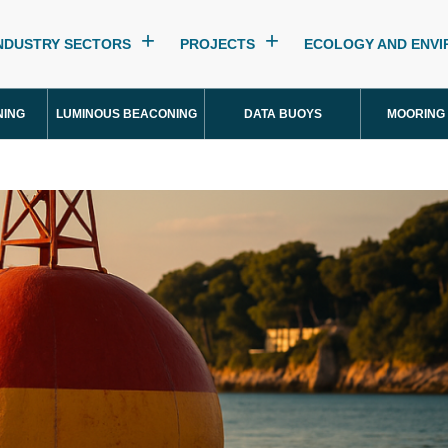
NDUSTRY SECTORS
PROJECTS
ECOLOGY AND ENV
NING
LUMINOUS BEACONING
DATA BUOYS
MOORING