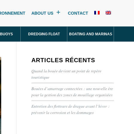
IRONNEMENT
ABOUT US
CONTACT
 BUOYS
DREDGING FLOAT
BOATING AND MARINAS
ARTICLES RÉCENTS
Quand la bouée devient un point de repère
touristique
Bouées d’amarrage connectées : une nouvelle ère
pour la gestion des zones de mouillage organisées
Entretien des flotteurs de drague avant l’hiver :
prévenir la corrosion et les dommages