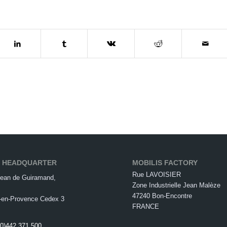
S HEADQUARTER
MOBILIS FACTORY
Rue LAVOISIER
ean de Guiramand,
Zone Industrielle Jean Malèze
47240 Bon-Encontre
-en-Provence Cedex 3
FRANCE
(0)442 371 500