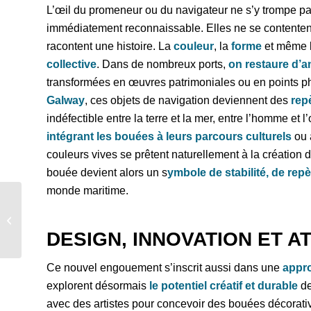
L’œil du promeneur ou du navigateur ne s’y trompe p
immédiatement reconnaissable. Elles ne se contenten
racontent une histoire. La
couleur
, la
forme
et même 
collective
. Dans de nombreux ports,
on restaure d’
transformées en œuvres patrimoniales ou en points p
Galway
, ces objets de navigation deviennent des
rep
indéfectible entre la terre et la mer, entre l’homme et 
intégrant les bouées à leurs parcours culturels
ou 
couleurs vives se prêtent naturellement à la création 
bouée devient alors un s
ymbole de stabilité, de repè
monde maritime.
Bouées d’amarrage
connectées : une
nouvelle ère pour la
DESIGN, INNOVATION ET A
gestion des...
Ce nouvel engouement s’inscrit aussi dans une
appro
explorent désormais
le potentiel créatif et durable
de
avec des artistes pour concevoir des bouées décorati