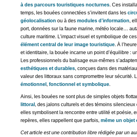
à des parcours touristiques nocturnes
. Ces install
temps, les bouées connectées s’invitent dans les
circ
géolocalisation
ou à des
modules d’information
, e
port, données sur la faune marine, météo locale… autan
culture maritime. L’impact visuel et symbolique de ce
élément central de leur image touristique
. À l’heur
et identitaire, la bouée incarne un point d’équilibre : 
Les professionnels du balisage eux-mêmes s’adapten
esthétiques et durables
, conçues dans des matériaux 
valeur des littoraux sans compromettre leur sécurité.
émotionnel
,
fonctionnel et symbolique
.
Ainsi, les bouées ne sont plus de simples objets flott
littoral
, des jalons culturels et des témoins silencieux 
elles symbolisent la rencontre entre utilité et poésie,
repères, elles rappellent que parfois,
même un objet c
Cet article est une contribution libre rédigée par un a