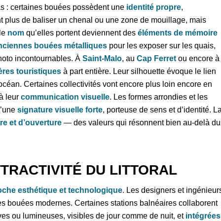
as : certaines bouées possèdent une
identité propre
,
t plus de baliser un chenal ou une zone de mouillage, mais
le
nom
qu’elles portent deviennent des
éléments de mémoire
anciennes bouées métalliques
pour les exposer sur les quais,
hoto incontournables. À
Saint-Malo
, au
Cap Ferret
ou encore à
ères touristiques
à part entière. Leur silhouette évoque le lien
l’océan. Certaines collectivités vont encore plus loin encore en
à leur
communication visuelle
. Les formes arrondies et les
d’une
signature visuelle forte
, porteuse de sens et d’identité. L
re et d’ouverture
— des valeurs qui résonnent bien au-delà du
TTRACTIVITÉ DU LITTORAL
che esthétique et technologique
. Les designers et ingénieur
s bouées modernes. Certaines stations balnéaires collaborent
ves ou lumineuses, visibles de jour comme de nuit, et
intégrées