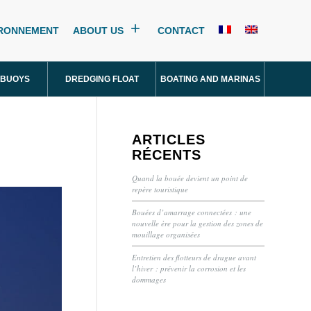
IRONNEMENT
ABOUT US
CONTACT
 BUOYS
DREDGING FLOAT
BOATING AND MARINAS
ARTICLES
RÉCENTS
Quand la bouée devient un point de
repère touristique
Bouées d’amarrage connectées : une
nouvelle ère pour la gestion des zones de
mouillage organisées
Entretien des flotteurs de drague avant
l’hiver : prévenir la corrosion et les
dommages