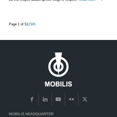
Page 1 of 5
1
2
3
4
5
MOBILIS HEADQUARTER