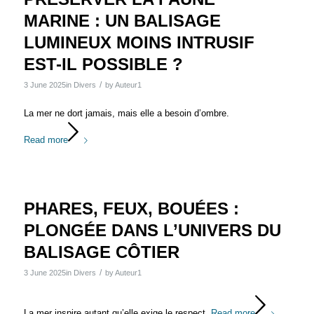
MARINE : UN BALISAGE
LUMINEUX MOINS INTRUSIF
EST-IL POSSIBLE ?
/
3 June 2025
in
Divers
by
Auteur1
La mer ne dort jamais, mais elle a besoin d’ombre.
Read more
PHARES, FEUX, BOUÉES :
PLONGÉE DANS L’UNIVERS DU
BALISAGE CÔTIER
/
3 June 2025
in
Divers
by
Auteur1
La mer inspire autant qu’elle exige le respect.
Read more