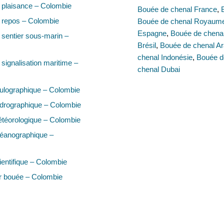
 plaisance – Colombie
Bouée de chenal France
,
 repos – Colombie
Bouée de chenal Royaum
Espagne
,
Bouée de chenal 
sentier sous-marin –
Brésil
,
Bouée de chenal Ar
chenal Indonésie
,
Bouée d
signalisation maritime –
chenal Dubai
ulographique – Colombie
drographique – Colombie
téorologique – Colombie
éanographique –
entifique – Colombie
r bouée – Colombie