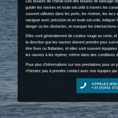
Les bouées de chenal sont des bouées de balisage uti
guider les navires en toute sécurité à travers les cana
souvent utilisées dans les ports, les rivières, les lacs
naviguer avec précision et en toute sécurité, indiquer 
danger ou les obstacles, et marquer les intersections o
Elles sont généralement de couleur rouge ou verte, et
la direction que les navires doivent prendre pour suiv
être fixes ou flottantes, et elles sont souvent équipé
les navires à les repérer, même dans des conditions de f
Pour plus d’informations sur nos prestations pour un p
n’hésitez pas à prendre contact avec nos équipes par t
APPELEZ-NOU
+33 (0)442 37