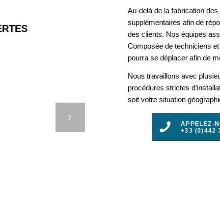
Au-delà de la fabrication de
supplémentaires afin de rép
RTES
des clients. Nos équipes assu
Composée de techniciens et 
pourra se déplacer afin de mo
Nous travaillons avec plusie
procédures strictes d’install
EVIENT
soit votre situation géograph
PÈRE
t
E
APPELEZ-
+33 (0)442 
3
4
5