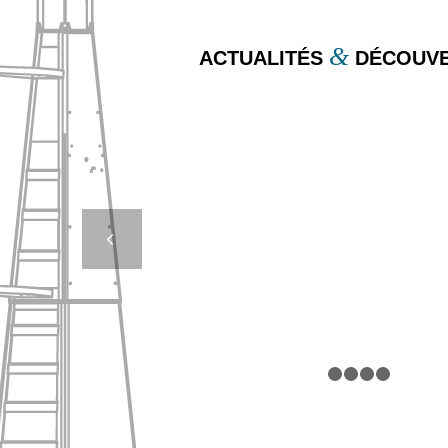
&
ACTUALITÉS
DÉCOUVE
QUAND LA BOUÉE D
UN POINT DE RE
Suivan
TOURISTIQU
1
2