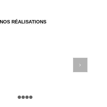
NOS RÉALISATIONS
EUX DE TRAFIC
ONTRÔLÉS – CCI DE
Suivant
NICE
1
2
3
4
5