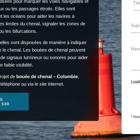
lisées pour marquer les voies navigables et
ux ou les passages étroits. Elles sont
 et les océans pour aider les navires à
les limites du chenal, signaler les zones de
u les bifurcations.
 elles sont disposées de manière à indiquer
re le chenal. Les bouées de chenal peuvent
es de signaux lumineux ou sonores pour aider
aible visibilité.
rojet de
bouée de chenal – Colombie
,
Loadi
éléphone ou via le site internet.
S
1 500
* Cham