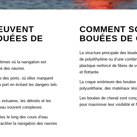
EUVENT
COMMENT S
OUÉES DE
BOUÉES DE 
La structure principale des bou
de polyéthylène ou d’une combin
times où la navigation est
plastique renforcé de fibres de v
té des navires.
et flottante.
 des ports, où elles marquent
La coque extérieure des bouées 
u port en évitant les dangers tels
polyuréthane, des matériaux rési
Les bouées de chenal sont conç
stuaires, les détroits et les
pour maximiser leur visibilité et 
 d’eau souvent complexes.
ées le long des cours d’eau
ciliter la navigation des navires