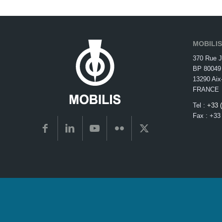
MOBILIS
370 Rue J
BP 80049
13290 Aix
FRANCE
Tel :
+33 
Fax : +33