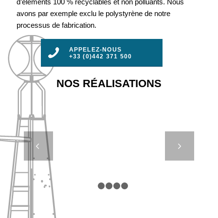
d’éléments 100 % recyclables et non polluants. Nous
avons par exemple exclu le polystyrène de notre
processus de fabrication.
APPELEZ-NOUS
+33 (0)442 371 500
NOS RÉALISATIONS
AMR 650 –
Suivant
SENTIER
SOUS MARIN
1
2
3
4
5