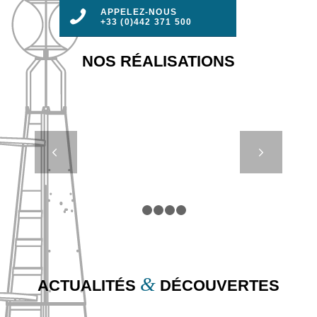
APPELEZ-NOUS
+33 (0)442 371 500
NOS RÉALISATIONS
BFI –
Suivant
PHARES ET
BALISES –
MARSEILLE
1
2
3
4
5
&
ACTUALITÉS
DÉCOUVERTES