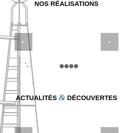
NOS RÉALISATIONS
TRACKLESS
Suivant
– BO
HERMANSON
LDA –
PORTUGAL
1
2
3
4
5
&
ACTUALITÉS
DÉCOUVERTES
FOCUS SUR