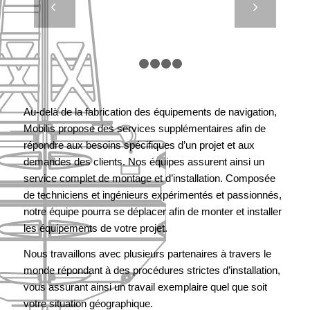
Suivant
LES
FLOTTEURS
DE DRAGUE
(2/2)
1
2
3
4
5
Au-delà de la fabrication des équipements de navigation,
Mobilis propose des services supplémentaires afin de
répondre aux besoins spécifiques d’un projet et aux
demandes des clients. Nos équipes assurent ainsi un
service complet de montage et d’installation. Composée
de techniciens et ingénieurs expérimentés et passionnés,
notre équipe pourra se déplacer afin de monter et installer
les équipements de votre projet.
Nous travaillons avec plusieurs partenaires à travers le
monde répondant à des procédures strictes d’installation,
vous assurant ainsi un travail exemplaire quel que soit
votre situation géographique.