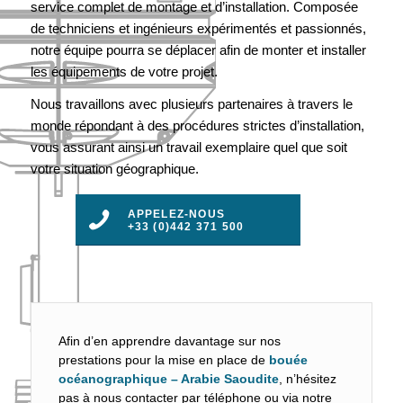
service complet de montage et d’installation. Composée
de techniciens et ingénieurs expérimentés et passionnés,
notre équipe pourra se déplacer afin de monter et installer
les équipements de votre projet.
Nous travaillons avec plusieurs partenaires à travers le
monde répondant à des procédures strictes d’installation,
vous assurant ainsi un travail exemplaire quel que soit
votre situation géographique.
APPELEZ-NOUS
+33 (0)442 371 500
Afin d’en apprendre davantage sur nos
prestations pour la mise en place de
bouée
océanographique – Arabie Saoudite
, n’hésitez
pas à nous contacter par téléphone ou via notre