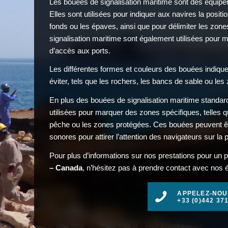
Les bouées de signalisation maritime sont des équipe
Elles sont utilisées pour indiquer aux navires la positi
fonds ou les épaves, ainsi que pour délimiter les zon
signalisation maritime sont également utilisées pour 
d’accès aux ports.
Les différentes formes et couleurs des bouées indiqu
éviter, tels que les rochers, les bancs de sable ou les 
En plus des bouées de signalisation maritime standar
utilisées pour marquer des zones spécifiques, telles 
pêche ou les zones protégées. Ces bouées peuvent ê
sonores pour attirer l’attention des navigateurs sur l
Pour plus d’informations sur nos prestations pour un p
– Canada
, n’hésitez pas à prendre contact avec nos éq
APPELEZ-NOU
+33 (0)442 37