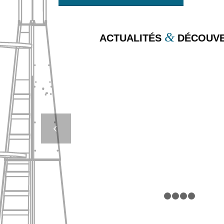
&
ACTUALITÉS
DÉCOUVE
UTILISATION D
FLOTTEURS DE D
DANS DES
Suivan
ENVIRONNEME
DIFFICILES : DÉF
SOLUTIONS (1/
1
2