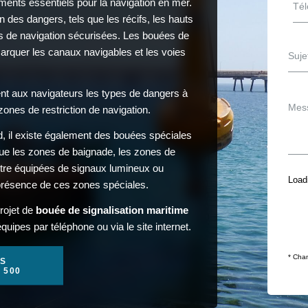
ments essentiels pour la navigation en mer.
on des dangers, tels que les récifs, les hauts
es de navigation sécurisées. Les bouées de
marquer les canaux navigables et les voies
ent aux navigateurs les types de dangers à
zones de restriction de navigation.
d, il existe également des bouées spéciales
que les zones de baignade, les zones de
tre équipées de signaux lumineux ou
Loadi
a présence de ces zones spéciales.
rojet de
bouée de signalisation maritime
uipes par téléphone ou via le site internet.
* Cham
S
1 500