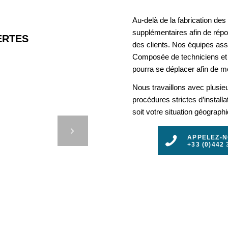
Au-delà de la fabrication de
supplémentaires afin de rép
RTES
des clients. Nos équipes assu
Composée de techniciens et 
pourra se déplacer afin de mo
Nous travaillons avec plusie
ES
procédures strictes d’install
RAGUE
soit votre situation géograph
t
NTS
APPELEZ-
+33 (0)442 
IS ET
2)
3
4
5