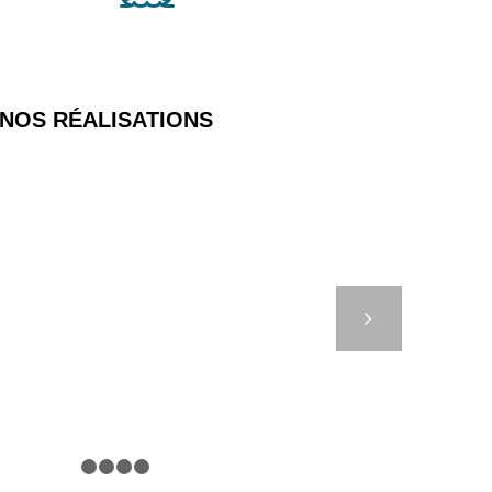
NOS RÉALISATIONS
 – METOCEAN BUOY
Suivant
1
2
3
4
5