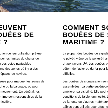
EUVENT
COMMENT S
OUÉES DE
BOUÉES DE 
 ?
MARITIME ?
ion de leur utilisation prévue.
La plupart des bouées de signali
uer les limites du chenal de
le polyéthylène ou le polyurétha
ou des voies navigables
et aux rayons UV. Les bouées p
ns des zones où il y a des
béton, de l’acier ou du fer pour
 épaves de navires.
difficiles.
isées pour marquer les zones de
Les bouées de signalisation sont
che ou la baignade, ou pour
assemblées. La partie supérieur
n mouvement. En général, les
améliorer sa visibilité. Elle peu
ritime sont responsables de la
conditions de faible luminosité. 
iculière.
de la fonte ou d’autres matériau
câbles sont utilisés pour attache