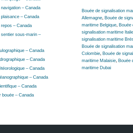
 navigation – Canada
Bouée de signalisation ma
 plaisance – Canada
Allemagne
,
Bouée de sign
maritime Belgique
,
Bouée 
 repos – Canada
signalisation maritime Itali
sentier sous-marin –
signalisation maritime Brés
Bouée de signalisation mar
ulographique – Canada
Colombie
,
Bouée de signal
drographique – Canada
maritime Malaisie
,
Bouée d
maritime Dubai
téorologique – Canada
éanographique – Canada
entifique – Canada
r bouée – Canada