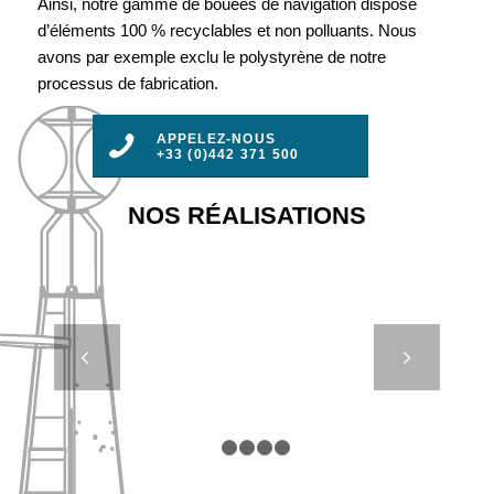
Ainsi, notre gamme de bouées de navigation dispose
d’éléments 100 % recyclables et non polluants. Nous
avons par exemple exclu le polystyrène de notre
processus de fabrication.
APPELEZ-NOUS
+33 (0)442 371 500
NOS RÉALISATIONS
SP 630 À
Suivant
1200 –
BOUÉES
ESPAR
1
2
3
4
5