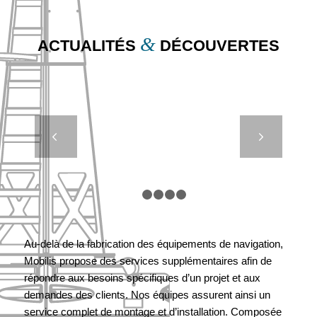
&
ACTUALITÉS
DÉCOUVERTES
FOCUS SUR
Suivant
LES
FLOTTEURS
DE DRAGUE
(2/2)
1
2
3
4
5
Au-delà de la fabrication des équipements de navigation,
Mobilis propose des services supplémentaires afin de
répondre aux besoins spécifiques d’un projet et aux
demandes des clients. Nos équipes assurent ainsi un
service complet de montage et d’installation. Composée