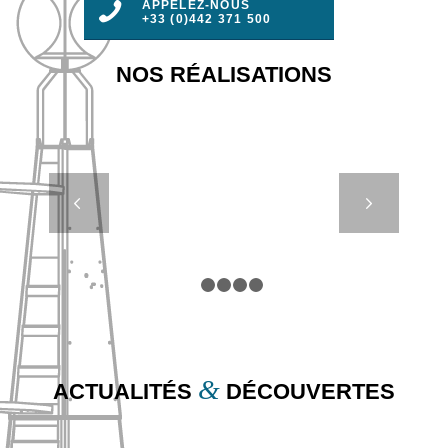
APPELEZ-NOUS
+33 (0)442 371 500
NOS RÉALISATIONS
LES
Suivant
COFFRES
D’AMARRAGE
COMPACTS
1
2
3
4
5
&
ACTUALITÉS
DÉCOUVERTES