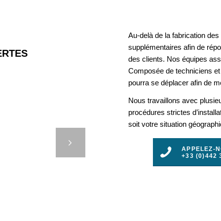
Au-delà de la fabrication de
supplémentaires afin de rép
RTES
des clients. Nos équipes assu
Composée de techniciens et 
pourra se déplacer afin de mo
Nous travaillons avec plusie
INEUX
procédures strictes d’install
soit votre situation géograph
LUTION
ET
t
APPELEZ-
E
+33 (0)442 
3
4
5