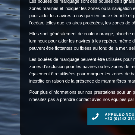
Les bouées de marquage sont des bouées de signalisat
zones marines et indiquer les zones où la navigation est
pour aider les navires à naviguer en toute sécurité et
l’océan, telles que les aires protégées, les zones de 
Elles sont généralement de couleur orange, blanche o
lumineux pour aider les navires à les repérer, même dan
peuvent être flottantes ou fixées au fond de la mer, se
Les bouées de marquage peuvent être utilisées pour m
zones d’exclusion pour les navires ou les zones de res
également être utilisées pour marquer les zones de ba
interdite en raison de la présence de mammifères mar
Pour plus d’informations sur nos prestations pour un p
n’hésitez pas à prendre contact avec nos équipes par t
APPELEZ-NOU
+33 (0)442 37