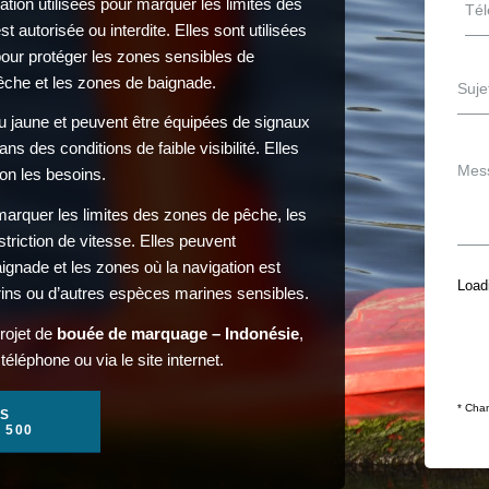
ion utilisées pour marquer les limites des
 autorisée ou interdite. Elles sont utilisées
 pour protéger les zones sensibles de
pêche et les zones de baignade.
u jaune et peuvent être équipées de signaux
s des conditions de faible visibilité. Elles
lon les besoins.
arquer les limites des zones de pêche, les
triction de vitesse. Elles peuvent
ignade et les zones où la navigation est
Loadi
ins ou d’autres espèces marines sensibles.
rojet de
bouée de marquage – Indonésie
,
éléphone ou via le site internet.
* Cham
S
1 500