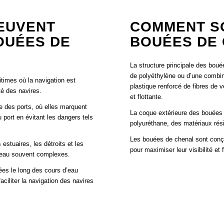
EUVENT
COMMENT S
OUÉES DE
BOUÉES DE 
La structure principale des bou
de polyéthylène ou d’une combin
times où la navigation est
plastique renforcé de fibres de v
té des navires.
et flottante.
 des ports, où elles marquent
La coque extérieure des bouées 
u port en évitant les dangers tels
polyuréthane, des matériaux rési
Les bouées de chenal sont conç
stuaires, les détroits et les
pour maximiser leur visibilité et 
 d’eau souvent complexes.
ées le long des cours d’eau
ciliter la navigation des navires