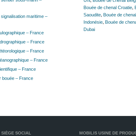
Uni
,
Bouée de chenal Belg
Bouée de chenal Croatie
,
Saoudite
,
Bouée de chenal
signalisation maritime –
Indonésie
,
Bouée de chena
Dubai
ulographique – France
drographique – France
téorologique – France
éanographique – France
entifique – France
r bouée – France
 SIÈGE SOCIAL
MOBILIS USINE DE PRODU