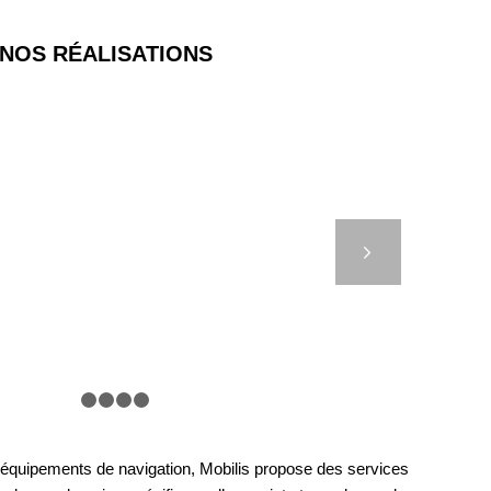
NOS RÉALISATIONS
 – METOCEAN BUOY
Suivant
1
2
3
4
5
s équipements de navigation, Mobilis propose des services