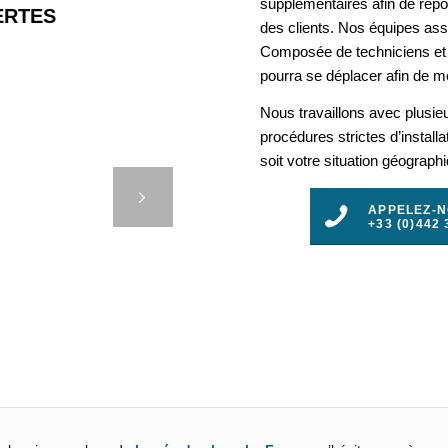
supplémentaires afin de rép
RTES
des clients. Nos équipes assu
Composée de techniciens et 
pourra se déplacer afin de mo
Nous travaillons avec plusie
procédures strictes d’install
UÉES :
soit votre situation géograph
NIVERS
t
TIER
APPELEZ-
+33 (0)442 
3
4
5