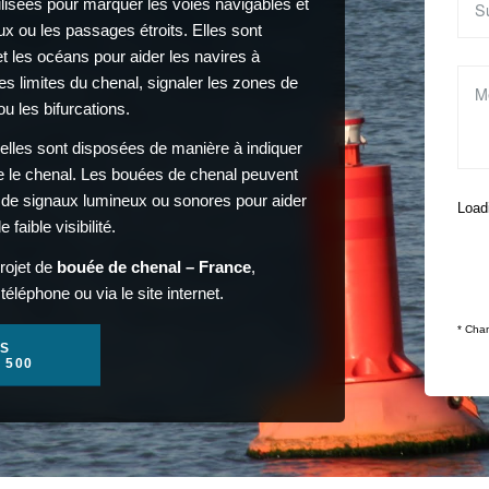
lisées pour marquer les voies navigables et
ux ou les passages étroits. Elles sont
 et les océans pour aider les navires à
les limites du chenal, signaler les zones de
u les bifurcations.
 elles sont disposées de manière à indiquer
re le chenal. Les bouées de chenal peuvent
es de signaux lumineux ou sonores pour aider
Loadi
aible visibilité.
rojet de
bouée de chenal – France
,
éléphone ou via le site internet.
* Cham
S
1 500