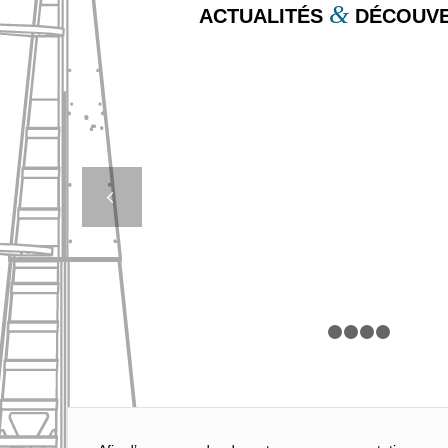
&
ACTUALITÉS
DÉCOUVE
PHARES, FEUX, BO
PLONGÉE DANS L’U
Suivan
DU BALISAGE CÔ
1
2