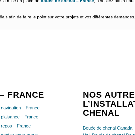
r la mise en place de
bouée de chenal – France
, n’hésitez pas à nou
ais afin de faire le point sur votre projets et vos différentes demandes
 – FRANCE
NOS AUTRE
L’INSTALL
navigation – France
CHENAL
 plaisance – France
 repos – France
Bouée de chenal Canada
,
sentier sous-marin –