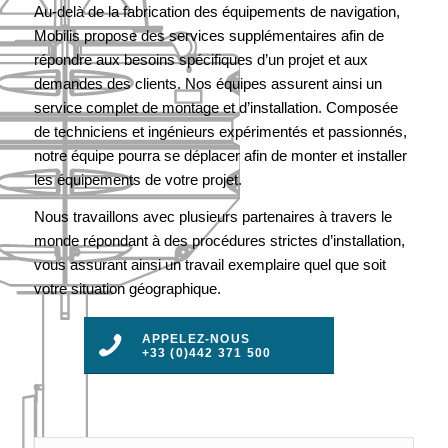
Au-delà de la fabrication des équipements de navigation,
Mobilis propose des services supplémentaires afin de
répondre aux besoins spécifiques d’un projet et aux
demandes des clients. Nos équipes assurent ainsi un
service complet de montage et d’installation. Composée
de techniciens et ingénieurs expérimentés et passionnés,
notre équipe pourra se déplacer afin de monter et installer
les équipements de votre projet.
Nous travaillons avec plusieurs partenaires à travers le
monde répondant à des procédures strictes d’installation,
vous assurant ainsi un travail exemplaire quel que soit
votre situation géographique.
APPELEZ-NOUS
+33 (0)442 371 500