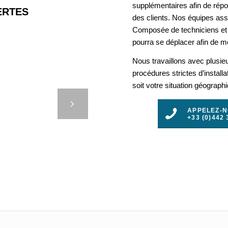
supplémentaires afin de rép
RTES
des clients. Nos équipes assu
Composée de techniciens et 
pourra se déplacer afin de mo
Nous travaillons avec plusie
ES
procédures strictes d’install
RAGUE
soit votre situation géograph
RÉVENIR
t
T LES
APPELEZ-
+33 (0)442 
3
4
5