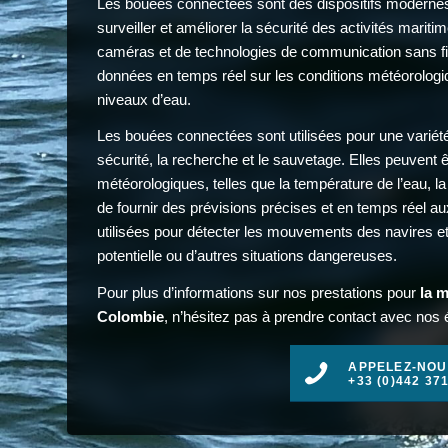
Les bouées connectées sont des dispositifs modernes q
surveiller et améliorer la sécurité des activités marit
caméras et de technologies de communication sans fil
données en temps réel sur les conditions météorolog
niveaux d’eau.
Les bouées connectées sont utilisées pour une variété
sécurité, la recherche et le sauvetage. Elles peuvent êt
météorologiques, telles que la température de l’eau, l
de fournir des prévisions précises et en temps réel a
utilisées pour détecter les mouvements des navires et 
potentielle ou d’autres situations dangereuses.
Pour plus d’informations sur nos prestations pour
la 
Colombie
, n’hésitez pas à prendre contact avec nos é
APPELEZ-NOU
+33 (0)442 37