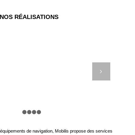
NOS RÉALISATIONS
– OUTIL DE SÉCURITÉ
EN MER
Suivant
1
2
3
4
5
s équipements de navigation, Mobilis propose des services