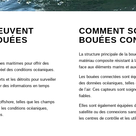
EUVENT
COMMENT S
BOUÉES
BOUÉES CO
La structure principale de la bo
matériau composite résistant à l
es maritimes pour offrir des
face aux éléments marins et aux
réel des conditions océaniques.
Les bouées connectées sont équi
 et les détroits pour surveiller
des données océaniques, telles qu
nir des informations en temps
de l’air. Ces capteurs sont soi
fiables.
ffshore, telles que les champs
Elles sont également équipées 
r les conditions océaniques,
satellite ou des connexions sans
ns.
les centres de contrôle et les uti