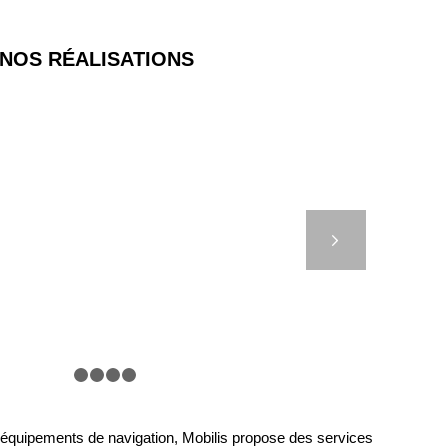
NOS RÉALISATIONS
LES COFFRES
ARRAGE COMPACTS
Suivant
1
2
3
4
5
s équipements de navigation, Mobilis propose des services