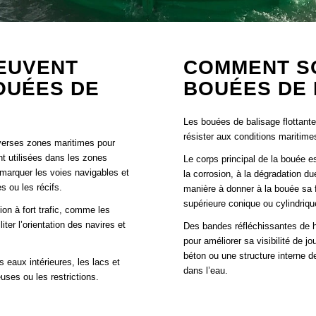
EUVENT
COMMENT S
OUÉES DE
BOUÉES DE 
?
Les bouées de balisage flottant
résister aux conditions maritimes 
iverses zones maritimes pour
ont utilisées dans les zones
Le corps principal de la bouée e
r marquer les voies navigables et
la corrosion, à la dégradation d
s ou les récifs.
manière à donner à la bouée sa f
supérieure conique ou cylindriqu
n à fort trafic, comme les
ter l’orientation des navires et
Des bandes réfléchissantes de ha
pour améliorer sa visibilité de 
béton ou une structure interne de
 eaux intérieures, les lacs et
dans l’eau.
uses ou les restrictions.