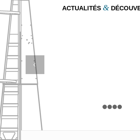
&
ACTUALITÉS
DÉCOUVE
FOCUS SUR LE BA
LUMINEUX (1/2
Suivan
1
2