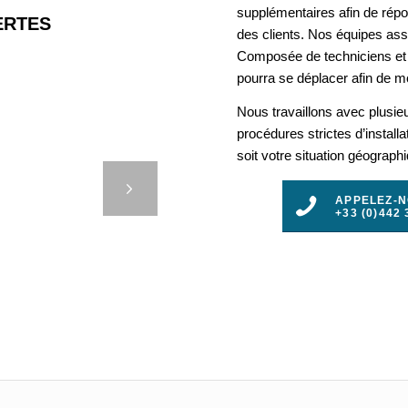
supplémentaires afin de rép
RTES
des clients. Nos équipes assu
Composée de techniciens et 
pourra se déplacer afin de mo
Nous travaillons avec plusie
procédures strictes d’install
soit votre situation géograph
LISAGE
)
t
APPELEZ-
+33 (0)442 
3
4
5