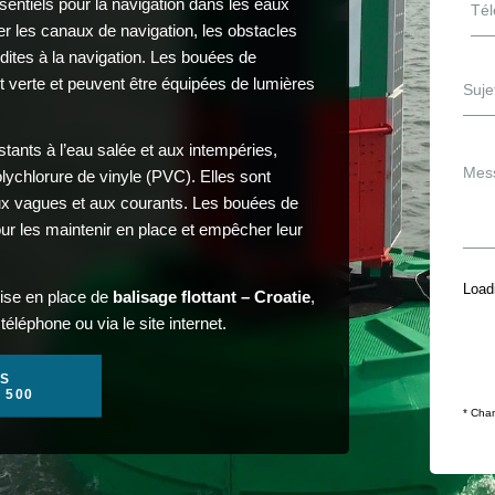
ssentiels pour la navigation dans les eaux
uer les canaux de navigation, les obstacles
dites à la navigation. Les bouées de
t verte et peuvent être équipées de lumières
tants à l’eau salée et aux intempéries,
ychlorure de vinyle (PVC). Elles sont
 aux vagues et aux courants. Les bouées de
our les maintenir en place et empêcher leur
Loadi
mise en place de
balisage flottant – Croatie
,
éléphone ou via le site internet.
S
1 500
* Cham