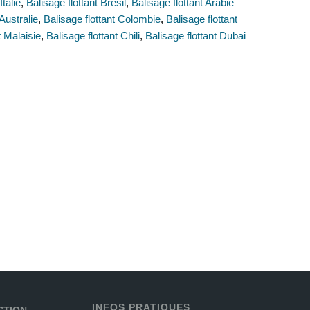
Italie
,
Balisage flottant Brésil
,
Balisage flottant Arabie
 Australie
,
Balisage flottant Colombie
,
Balisage flottant
t Malaisie
,
Balisage flottant Chili
,
Balisage flottant Dubai
INFOS PRATIQUES