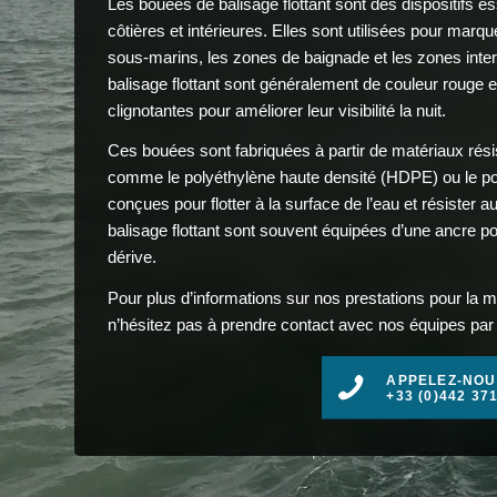
Les bouées de balisage flottant sont des dispositifs e
côtières et intérieures. Elles sont utilisées pour marq
sous-marins, les zones de baignade et les zones inter
balisage flottant sont généralement de couleur rouge e
clignotantes pour améliorer leur visibilité la nuit.
Ces bouées sont fabriquées à partir de matériaux résis
comme le polyéthylène haute densité (HDPE) ou le pol
conçues pour flotter à la surface de l’eau et résister
balisage flottant sont souvent équipées d’une ancre p
dérive.
Pour plus d’informations sur nos prestations pour la 
n’hésitez pas à prendre contact avec nos équipes par t
APPELEZ-NOU
+33 (0)442 37