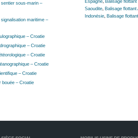
Espagne
,
Balisage flottant 
sentier sous-marin –
Saoudite
,
Balisage flottant
Indonésie
,
Balisage flottan
signalisation maritime –
lographique – Croatie
rographique – Croatie
éorologique – Croatie
éanographique – Croatie
entifique – Croatie
 bouée – Croatie