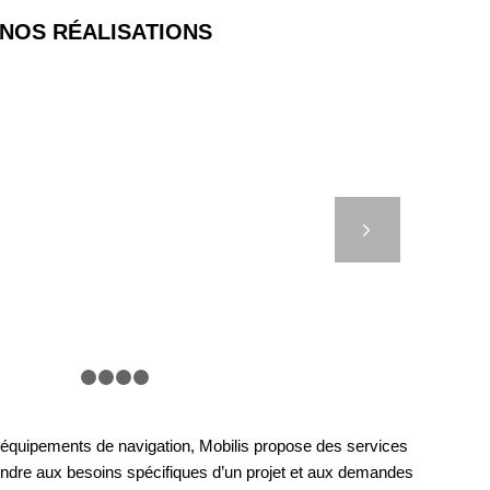
NOS RÉALISATIONS
LES COFFRES
ARRAGE COMPACTS
Suivant
1
2
3
4
5
s équipements de navigation, Mobilis propose des services
ondre aux besoins spécifiques d’un projet et aux demandes