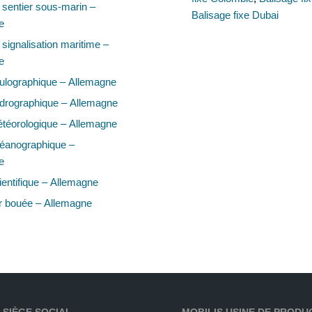
sentier sous-marin –
Balisage fixe Dubai
e
signalisation maritime –
e
ulographique – Allemagne
drographique – Allemagne
téorologique – Allemagne
éanographique –
e
entifique – Allemagne
r bouée – Allemagne