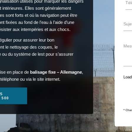
gnalisation utilisés pour marquer les dangers
t intérieures. Elles sont généralement
s sont forts et où la navigation peut être
nt fixées au fond de l’eau à l’aide d’une
ésister aux intempéries et aux chocs.
égulier pour assurer leur bon
nt le nettoyage des coques, le
re ou du système de lest pour s’assurer
mise en place de
balisage fixe – Allemagne
,
Loadi
éléphone ou via le site internet.
S
1 500
* Cham