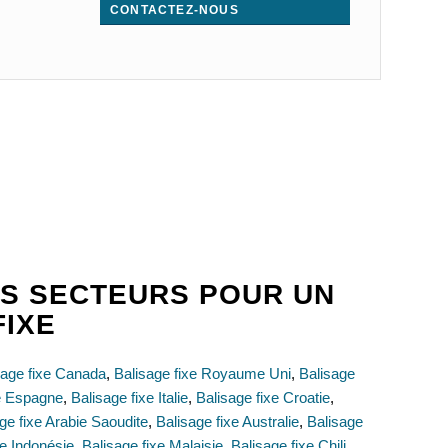
CONTACTEZ-NOUS
.
S SECTEURS POUR UN
FIXE
sage fixe Canada
,
Balisage fixe Royaume Uni
,
Balisage
xe Espagne
,
Balisage fixe Italie
,
Balisage fixe Croatie
,
ge fixe Arabie Saoudite
,
Balisage fixe Australie
,
Balisage
xe Indonésie
,
Balisage fixe Malaisie
,
Balisage fixe Chili
,