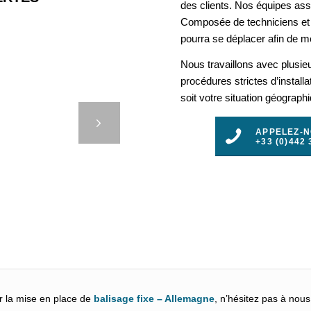
des clients. Nos équipes assu
Composée de techniciens et 
pourra se déplacer afin de mo
Nous travaillons avec plusie
procédures strictes d’install
TES
soit votre situation géograph
 DU
t
TANT
APPELEZ-
+33 (0)442 
3
4
5
r la mise en place de
balisage fixe – Allemagne
, n’hésitez pas à nous