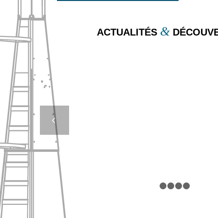
&
ACTUALITÉS
DÉCOUVE
LES BOUÉES DE 
POUR VOYAGEUR
DÉTRESSE : UN ESS
Suivan
DE LA SÉCURITÉ 
1
2