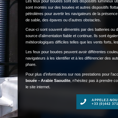
Les feux pour bouées sont des dispositifs lumineux util
sont montés sur des bouées et autres dispositifs flott
pétrolières pour avertir les navigateurs de la présenc
de sable, des épaves ou d’autres obstacles.
Ceux-ci sont souvent alimentés par des batteries ou 
source d’alimentation fiable et continue. Ils sont éga
météorologiques difficiles telles que les vents forts, l
Les feux pour bouées peuvent avoir différentes couleur
navigateurs à les identifier et à les différencier des au
phare.
Pour plus d’informations sur nos prestations pour l’acq
bouée – Arabie Saoudite
, n’hésitez pas à prendre c
le site internet.
APPELEZ-NOU
+33 (0)442 37