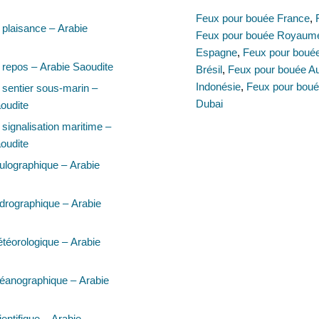
Feux pour bouée France
,
plaisance – Arabie
Feux pour bouée Royaum
Espagne
,
Feux pour bouée 
repos – Arabie Saoudite
Brésil
,
Feux pour bouée Au
Indonésie
,
Feux pour boué
sentier sous-marin –
Dubai
oudite
signalisation maritime –
oudite
lographique – Arabie
drographique – Arabie
téorologique – Arabie
éanographique – Arabie
entifique – Arabie