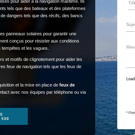
isés pour aider à la navigation maritime. Ils
ants tels que des bateaux et des plateformes
e de dangers tels que des récifs, des bancs
des panneaux solaires pour garantir une
lement conçus pour résister aux conditions
es tempêtes et les vagues.
s et motifs de clignotement pour aider les
tres feux de navigation tels que les feux de
Loadi
uisition et la mise en place de
feux de
ontact avec nos équipes par téléphone ou via
* Cham
S
1 500