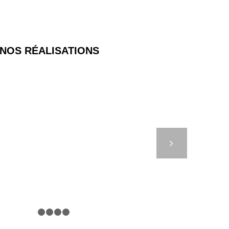
NOS RÉALISATIONS
 TÉLÉCONTRÔLÉS –
LOGNE-SUR-MER
Suivant
1
2
3
4
5