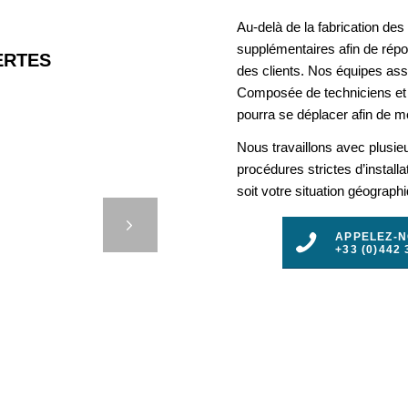
Au-delà de la fabrication de
supplémentaires afin de rép
RTES
des clients. Nos équipes assu
Composée de techniciens et 
pourra se déplacer afin de mo
Nous travaillons avec plusie
REPOS
procédures strictes d’install
soit votre situation géograph
S EN
ENTIEL
t
APPELEZ-
EN MER
+33 (0)442 
3
4
5