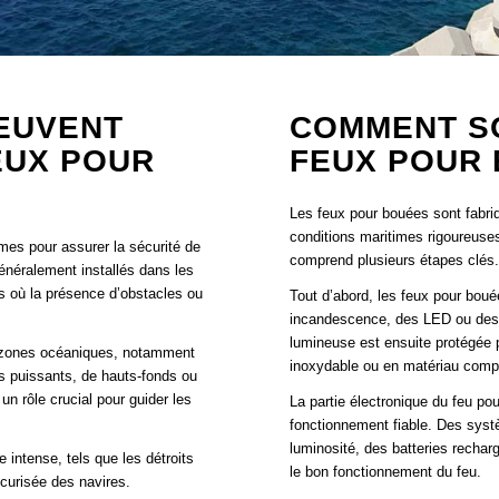
EUVENT
COMMENT S
EUX POUR
FEUX POUR 
Les feux pour bouées sont fabriq
conditions maritimes rigoureuses
mes pour assurer la sécurité de
comprend plusieurs étapes clés
généralement installés dans les
its où la présence d’obstacles ou
Tout d’abord, les feux pour bou
incandescence, des LED ou des fa
lumineuse est ensuite protégée p
s zones océaniques, notamment
inoxydable ou en matériau compos
nts puissants, de hauts-fonds ou
un rôle crucial pour guider les
La partie électronique du feu p
fonctionnement fiable. Des syst
luminosité, des batteries recha
 intense, tels que les détroits
le bon fonctionnement du feu.
écurisée des navires.