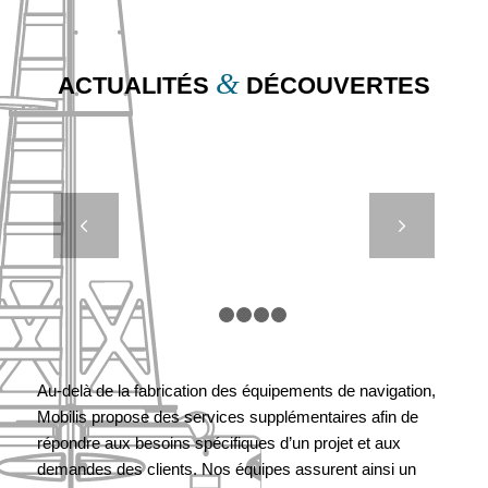
&
ACTUALITÉS
DÉCOUVERTES
PHARES,
Suivant
FEUX,
BOUÉES :
PLONGÉE
DANS
1
2
3
4
5
L’UNIVERS
DU
Au-delà de la fabrication des équipements de navigation,
BALISAGE
Mobilis propose des services supplémentaires afin de
CÔTIER
répondre aux besoins spécifiques d’un projet et aux
demandes des clients. Nos équipes assurent ainsi un