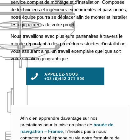
service complet de montage et d’installation. Composée
de techniciens et ingénieurs expérimentés et passionnés,
notre équipe pourra se déplacer afin de monter et installer
les équipements de votre projet.
Nous travaillons avec plusieurs partenaires à travers le
monde répondant à des procédures strictes d’installation,
vous assurant ainsi un travail exemplaire quel que soit
votre situation géographique.
APPELEZ-NOUS
+33 (0)442 371 500
Afin d’en apprendre davantage sur nos
prestations pour la mise en place de
bouée de
navigation – France
, n’hésitez pas à nous
contacter par téléphone ou via notre formulaire de