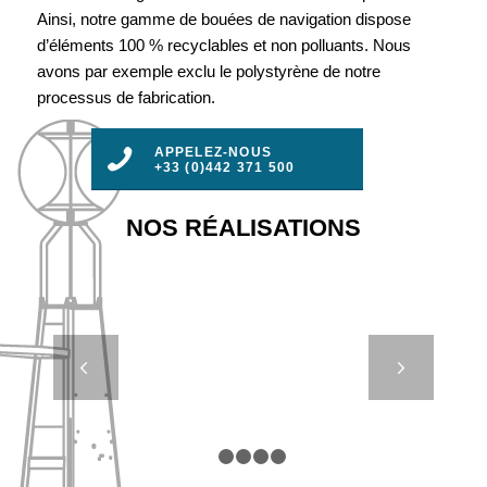
Ainsi, notre gamme de bouées de navigation dispose
d’éléments 100 % recyclables et non polluants. Nous
avons par exemple exclu le polystyrène de notre
processus de fabrication.
APPELEZ-NOUS
+33 (0)442 371 500
NOS RÉALISATIONS
FEUX
Suivant
TÉLÉCONTRÔLÉS
– BOULOGNE-
SUR-MER
1
2
3
4
5