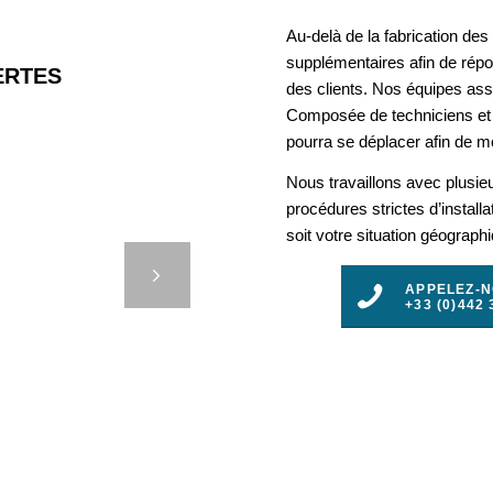
Au-delà de la fabrication de
supplémentaires afin de rép
RTES
des clients. Nos équipes assu
Composée de techniciens et 
pourra se déplacer afin de mo
Nous travaillons avec plusie
AGUE :
procédures strictes d’install
soit votre situation géograph
ET MAIS
ES
t
APPELEZ-
TIMES
+33 (0)442 
3
4
5