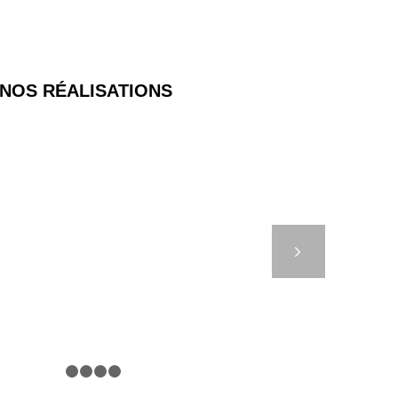
NOS RÉALISATIONS
EUX DE TRAFIC
ONTRÔLÉS – CCI DE
Suivant
NICE
1
2
3
4
5