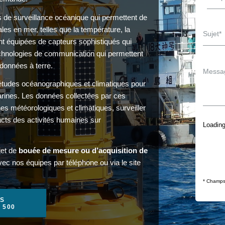
s de surveillance océanique qui permettent de
es en mer, telles que la température, la
sont équipées de capteurs sophistiqués qui
echnologies de communication qui permettent
données à terre.
études océanographiques et climatiques pour
marines. Les données collectées par ces
es météorologiques et climatiques, surveiller
cts des activités humaines sur
Loading
jet de
bouée de mesure ou d’acquisition de
vec nos équipes par téléphone ou via le site
* Champs 
S
1 500