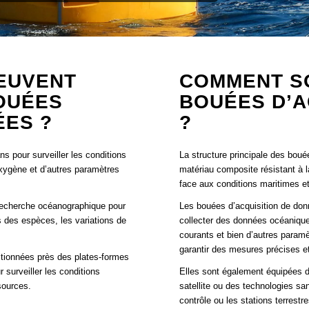
EUVENT
COMMENT S
BOUÉES
BOUÉES D’A
ÉES ?
?
s pour surveiller les conditions
La structure principale des bou
oxygène et d’autres paramètres
matériau composite résistant à l
face aux conditions maritimes e
recherche océanographique pour
Les bouées d’acquisition de don
s des espèces, les variations de
collecter des données océaniques,
courants et bien d’autres param
garantir des mesures précises et
tionnées près des plates-formes
 surveiller les conditions
Elles sont également équipées 
ssources.
satellite ou des technologies sa
contrôle ou les stations terrestre