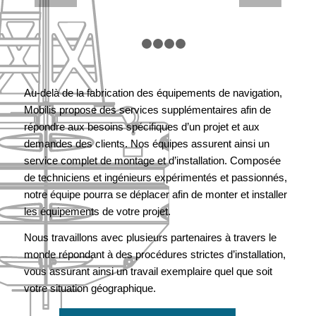
FLOTTEURS
DE DRAGUE
(1/2)
1
2
3
4
5
Au-delà de la fabrication des équipements de navigation,
Mobilis propose des services supplémentaires afin de
répondre aux besoins spécifiques d’un projet et aux
demandes des clients. Nos équipes assurent ainsi un
service complet de montage et d’installation. Composée
de techniciens et ingénieurs expérimentés et passionnés,
notre équipe pourra se déplacer afin de monter et installer
les équipements de votre projet.
Nous travaillons avec plusieurs partenaires à travers le
monde répondant à des procédures strictes d’installation,
vous assurant ainsi un travail exemplaire quel que soit
votre situation géographique.