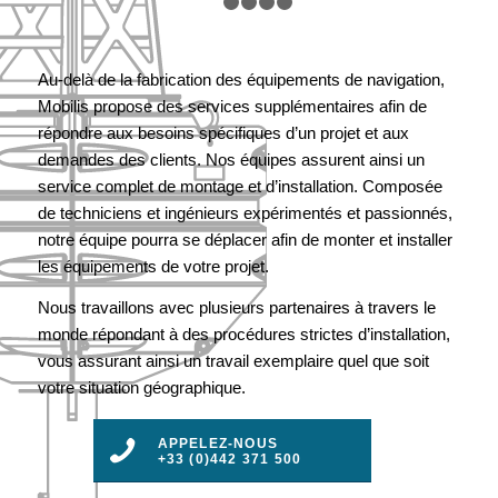
DES
1
2
3
4
5
CATASTROPHES
NATURELLES
Au-delà de la fabrication des équipements de navigation,
Mobilis propose des services supplémentaires afin de
répondre aux besoins spécifiques d’un projet et aux
demandes des clients. Nos équipes assurent ainsi un
service complet de montage et d’installation. Composée
de techniciens et ingénieurs expérimentés et passionnés,
notre équipe pourra se déplacer afin de monter et installer
les équipements de votre projet.
Nous travaillons avec plusieurs partenaires à travers le
monde répondant à des procédures strictes d’installation,
vous assurant ainsi un travail exemplaire quel que soit
votre situation géographique.
APPELEZ-NOUS
+33 (0)442 371 500