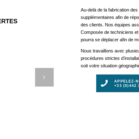
Au-delà de la fabrication de
supplémentaires afin de rép
RTES
des clients. Nos équipes assu
Composée de techniciens et 
pourra se déplacer afin de mo
Nous travaillons avec plusie
procédures strictes d’install
 BOUÉE
soit votre situation géograph
MARIN …
t
APPELEZ-
+33 (0)442 
3
4
5