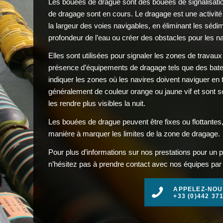
Les bouées de drague sont des bouées de signalisatio
de dragage sont en cours. Le dragage est une activité 
la largeur des voies navigables, en éliminant les sédim
profondeur de l’eau ou créer des obstacles pour les na
Elles sont utilisées pour signaler les zones de travaux
présence d’équipements de dragage tels que des batea
indiquer les zones où les navires doivent naviguer en
généralement de couleur orange ou jaune vif et sont s
les rendre plus visibles la nuit.
Les bouées de drague peuvent être fixes ou flottantes
manière à marquer les limites de la zone de dragage.
Pour plus d’informations sur nos prestations pour un p
n’hésitez pas à prendre contact avec nos équipes par t
APPELEZ-NOU
+33 (0)442 37