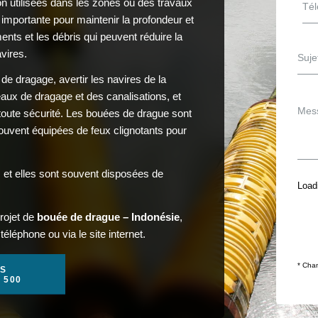
n utilisées dans les zones où des travaux
importante pour maintenir la profondeur et
ents et les débris qui peuvent réduire la
vires.
 de dragage, avertir les navires de la
ux de dragage et des canalisations, et
 toute sécurité. Les bouées de drague sont
ouvent équipées de feux clignotants pour
, et elles sont souvent disposées de
Loadi
rojet de
bouée de drague – Indonésie
,
éléphone ou via le site internet.
* Cham
S
1 500