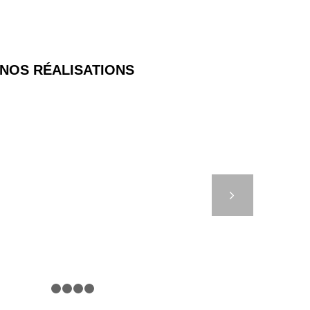
NOS RÉALISATIONS
PHARES ET BALISES –
MARSEILLE
Suivant
1
2
3
4
5